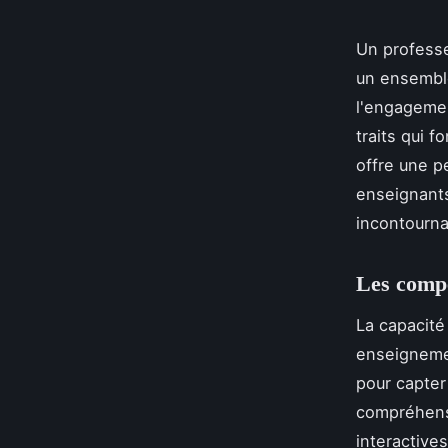
Un professeu
un ensemble
l'engagemen
traits qui 
offre une pe
enseignants
incontourna
Les compé
La capacité
enseignemen
pour capter
compréhensi
interactives