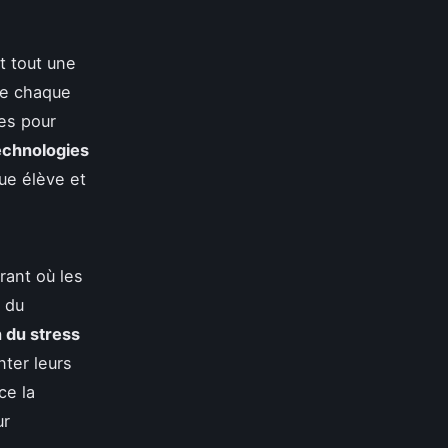
t tout une
ue chaque
es pour
echnologies
ue élève et
rant où les
r du
 du stress
nter leurs
ce la
ur