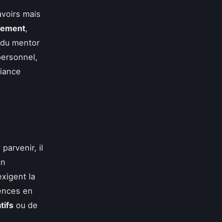
voirs mais
tement
,
 du mentor
personnel,
fiance
parvenir, il
en
exigent la
ences en
tifs
ou de