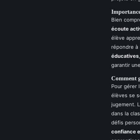
Importance 
Bien compre
écoute act
élève appr
répondre à 
éducatives
garantir un
Comment gér
Pour gérer l
élèves se s
jugement. L
dans la cla
défis perso
confiance e