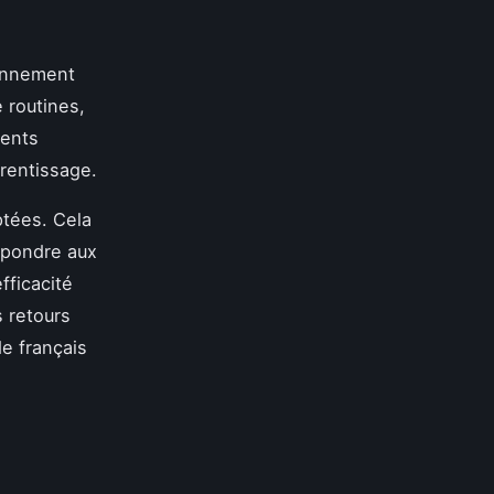
ronnement
 routines,
ments
prentissage.
tées. Cela
répondre aux
fficacité
 retours
e français