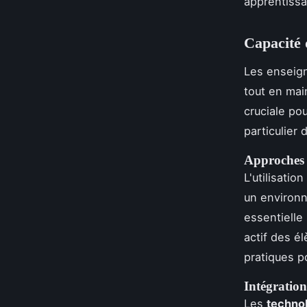
apprentissa
Capacité 
Les enseig
tout en ma
cruciale po
particulier
Approches i
L'utilisation
un environn
essentielle
actif des é
pratiques p
Intégration
Les
techno