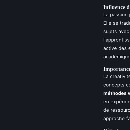
Influence d
La passion 
Elle se trad
sujets avec
l'apprentiss
active des 
académique 
Importance 
La créativi
concepts co
méthodes v
en expérien
de ressourc
approche fa