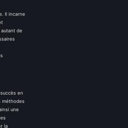
. Il incarne
et
 autant de
ssaires
és
 succès en
es méthodes
ainsi une
des
r la