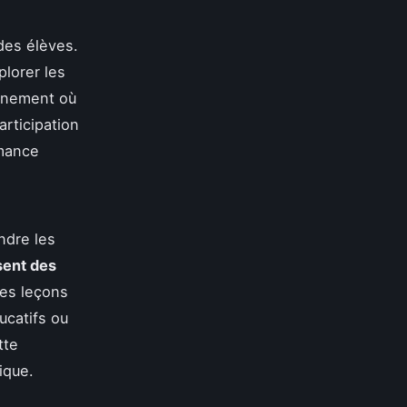
des élèves.
plorer les
onnement où
articipation
rmance
ndre les
isent des
des leçons
ucatifs ou
tte
ique.