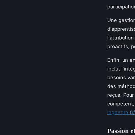
participati
Une gestio
d'apprentis
l'attributi
proactifs, 
Enfin, un e
inclut l'in
besoins vari
des méthode
reçus. Pour
compétent, 
legendre.fr
Passion e