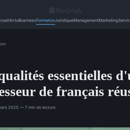
Metjetgb
📰
cueil
Actu
Business
Formation
Juridique
Management
Marketing
Servi
ion
qualités essentielles d
esseur de français réu
ars 2025 — 7 min de lecture