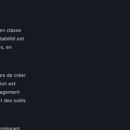
en classe
abilité
est
es, en
rs de créer
ion est
ngagement
t des outils
intégrant