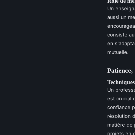
Rôle de men
Un enseigna
aussi un me
encouragean
consiste au
en s'adapta
mutuelle.
Patience,
Techniques
Un professe
est crucial
confiance p
résolution
matière de 
projets en g